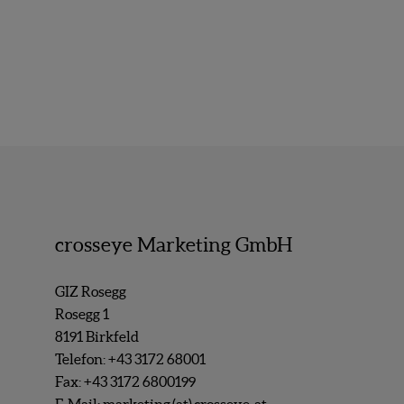
crosseye Marketing GmbH
GIZ Rosegg
Rosegg 1
8191 Birkfeld
Telefon:
+43 3172 68001
Fax: +43 3172 6800199
E-Mail:
marketing (at) crosseye. at