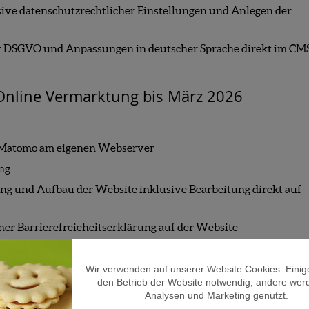
sive datenschutzrechtlicher Einstellungen und Anlegen der
r DSGVO und Anpassungen in deutscher Sprache direkt im CM
Online Vermarktung bis März 2026
l Matomo am eigenen Webserver
ung
 und Aufbau der Website inklusive Bearbeitung direkt auf
iner Barrierefreieheitserklärung auf der Website
Wir verwenden auf unserer Website Cookies. Einige
den Betrieb der Website notwendig, andere werd
Analysen und Marketing genutzt.