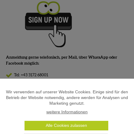
Anmeldung gerne telefonisch, per Mail, über WhatsApp oder
Facebook möglich:
Tel: +43 3172 68001
E-Mail:
anmeldung (at) crosseye. at
Wir verwenden auf unserer Website Cookies. Einige sind für den
zum Kontaktformular
Betrieb der Website notwendig, andere werden für Analysen und
Marketing genutzt.
weitere Informationen
Alle Cookies zulassen