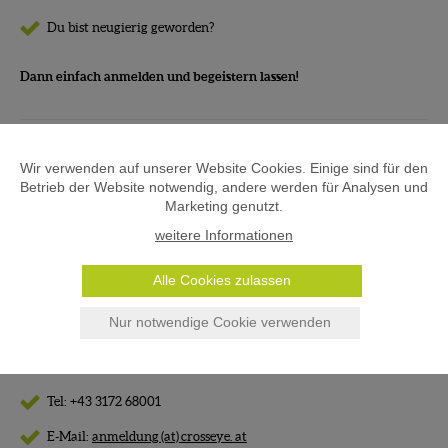
Du bist neugierig geworden?
Dann einfach anmelden und begeistern lassen!
Wir verwenden auf unserer Website Cookies. Einige sind für den
Betrieb der Website notwendig, andere werden für Analysen und
Marketing genutzt.
weitere Informationen
Alle Cookies zulassen
Nur notwendige Cookie verwenden
Anmeldung gerne telefonisch, per Mail, über WhatsApp oder
Facebook möglich:
Tel: +43 3172 68001
E-Mail:
anmeldung (at) crosseye. at