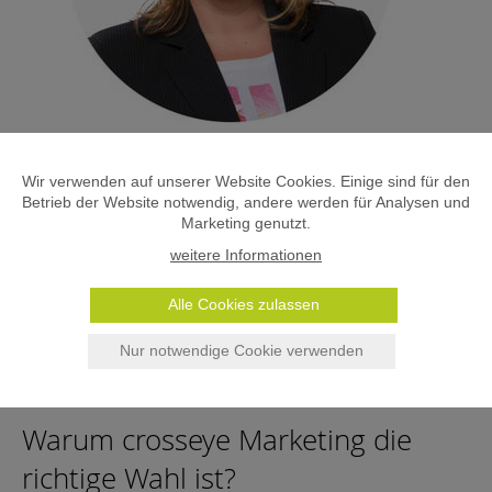
Zeit, den Blick zu schärfen
Wir verwenden auf unserer Website Cookies. Einige sind für den
Du hast zwei Möglichkeiten: Weiter hoffen, dass dich jemand findet
Betrieb der Website notwendig, andere werden für Analysen und
oder aktiv dafür sorgen. Wir empfehlen Option zwei.
Marketing genutzt.
Schielen wir gemeinsam auf deine Sichtbarkeit und lass uns
weitere Informationen
herausfinden, wo dein größtes Potenzial liegt.
Evelyn Götz
Alle Cookies zulassen
E-Mail:
evelyn (at) crosseye. at
Telefon:
+43 699 17 8160 01
Nur notwendige Cookie verwenden
Warum crosseye Marketing die
richtige Wahl ist?