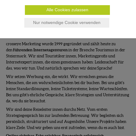
Alle Cookies zulassen
Nur notwendige Cookie verwenden
Wer sind wir?
crosseye Marketing wurde 1999 gegründet und zählt heute zu
den
führenden Internetagenturen
in der Branche Tourismus in der
Steiermark. Wir sind Touristiker:innen, Marketingprofis und
Internetexpert:innen, die eines gemeinsam haben: Leidenschaft für
das, was wir tun. Und natürlich sprechen wir deine Sprache!
Wir setzen Werbung ein, die wirkt. Wir erreichen genau die
Menschen, die am wahrscheinlichsten bei dir buchen. Bei uns gibt's
keine Standardlösungen, keine Ticketsysteme, keine Warteschleifen.
Bei uns gibt's ehrliche Gespräche, klare Strategien und Unterstützung
da, wo du sie brauchst.
Wir sind deine Reiseleiter:innen durchs Netz. Vom ersten
Strategiegespräch bis zur laufenden Betreuung: Wir begleiten sich
persönlich, strukturiert und auf Augenhöhe. Unsere Projekte haben
klare Ziele. Und wir geben uns erst zufrieden, wenn du es auch bist.
Online sichtbar. Echt erlebbar. Strategisch erfolgreich.