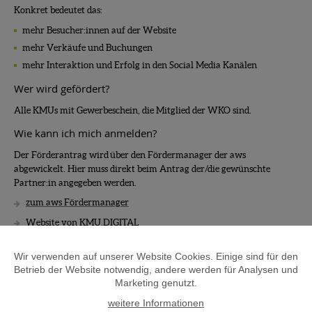
Konkret bedeutet das:
mehr Besucher:innen auf der Website
mehr Verkäufe und Buchungen
mehr Interaktion und Erfolg in den Social Media Kanälen
Wer wird gefördert?
Alle KMUs mit Gewerbeschein, die Mitglied der WKO sind.
Wie kann ich mich anmelden?
Der Förderantrag wird über den Fördermanager der aws
abgewickelt. Hier muss direkt beim Antrag der/die gewünschte
Partner:in angegeben werden.
zum aws Fördermanager
Website von KMU.DIGITAL
Wir verwenden auf unserer Website Cookies. Einige sind für den
Betrieb der Website notwendig, andere werden für Analysen und
Marketing genutzt.
weitere Fördermöglichkeiten im Bereich Digitalisierung
weitere Informationen